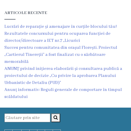
Proiecte
ARTICOLE RECENTE
în
derulare
Lucrări de reparație și amenajare în curțile blocului tău!
Rezultatele concursului pentru ocuparea funcției de
Proiecte
director/directoare a IET nr.7 „Licurici
Succes pentru comunitatea din orașul Florești. Proiectul
prioritare
„Cartierul Tinereții” a fost finalizat cu o sărbătoare
spre
memorabilă
ANUNȚ privind inițierea elaborării și consultarea publică a
finanțare
proiectului de decizie „Cu privire la aprobarea Planului
Urbanistic de Detaliu (PUD)”
Proiecte
Anunț informativ: Reguli generale de comportare în timpul
scăldatului
finalizate
Instituții
subordonate