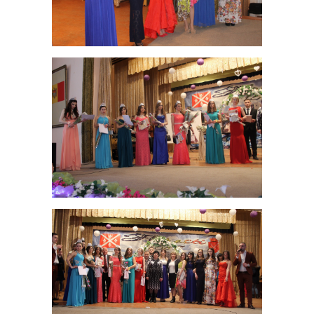
Funcţii
vacante
Consiliul
Secretar
Consilieri
Regulamentul
Consiliului
Ședințele
Consiliului
online