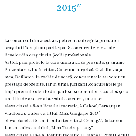
și
-2015″
efectivul
limită
ale
La concursul din acest an, petrecut sub egida primăriei
Primăriei
oraşului Floreşti au participat 8 concurente, eleve ale
liceelor din oraş cît şi a Şcolii profesionale.
Dispoziţiile
Astfel, prin probele la care urmau să se prezinte, şi anume
Prezentarea, Eu în viitor, Concurs-surpriză, O zi din viaţa
primarului
mea, Defilarea în rochie de seară, concurentele au venit cu
prestaţii deosebite, iar în urma jurizării ,concurentele pe
Rapoartele
lîngă premiile oferite din partea partenerilor, s-au ales şi cu
primarului
un titlu de onoare al acestui concurs, şi anume:
eleva clasei a 8-a a liceului teoretic,,A.Cehov”,Cernău
ţan
Proiecte
Vladlena s-a ales cu titlul,,Miss Gingăşie-2015″
eleva clasei a 10-a a liceului teoretic,,I.Creangă”,Rota
rciuc
investiționale
Jana s-a ales cu titlul ,,Miss Tandreţe-2015″
eleva clasei a 10-a a liceului teoretic,,I.Creangă”,Rusu Cecilia