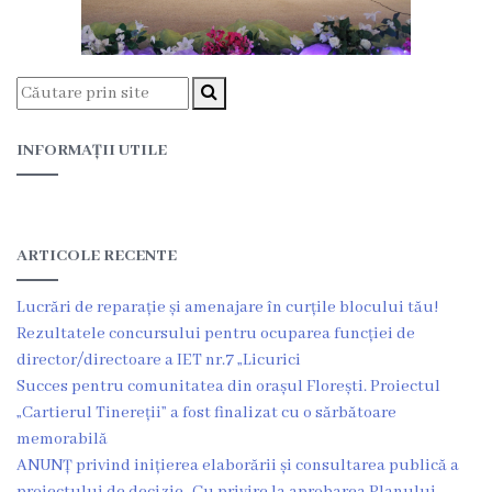
Deciziile
Consiliului
Procese-
INFORMAȚII UTILE
verbale
ale
Consiliului
ARTICOLE RECENTE
Lucrări de reparație și amenajare în curțile blocului tău!
Ședințe
Rezultatele concursului pentru ocuparea funcției de
online
director/directoare a IET nr.7 „Licurici
Succes pentru comunitatea din orașul Florești. Proiectul
Or.
„Cartierul Tinereții” a fost finalizat cu o sărbătoare
memorabilă
Floreşti
ANUNȚ privind inițierea elaborării și consultarea publică a