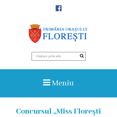
Noutăţi
Primăria
Primar
Viceprimarii
Aparatul
Meniu
primăriei
Structura,
Organigrama
Concursul ,,Miss Floreşti