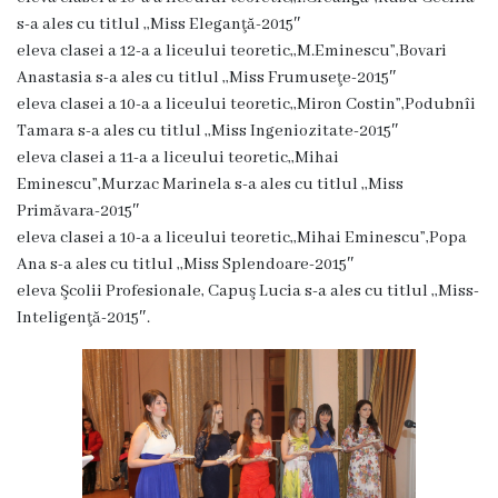
Proiecte
s-a ales cu titlul ,,Miss Eleganţă-2015″
eleva clasei a 12-a a liceului teoretic,,M.Eminescu”,Bov
ari
în
Anastasia s-a ales cu titlul ,,Miss Frumuseţe-2015″
derulare
eleva clasei a 10-a a liceului teoretic,,Miron Costin”,Podubnîi
Tamara s-a ales cu titlul ,,Miss Ingeniozitate-2015″
Proiecte
eleva clasei a 11-a a liceului teoretic,,Mihai
Eminescu”,Murzac Marinela s-a ales cu titlul ,,Miss
prioritare
Primăvara-2015″
spre
eleva clasei a 10-a a liceului teoretic,,Mihai Eminescu”,Popa
Ana s-a ales cu titlul ,,Miss Splendoare-2015″
finanțare
eleva Şcolii Profesionale, Capuş Lucia s-a ales cu titlul ,,Miss-
Inteligenţă-2015″.
Proiecte
finalizate
Instituții
subordonate